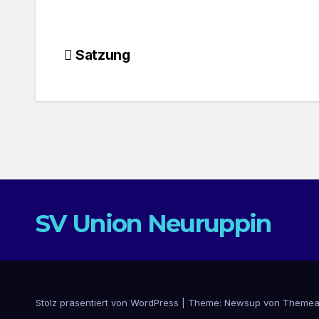
Beitragsnavigation
Satzung
SV Union Neuruppin
Stolz präsentiert von WordPress
|
Theme: Newsup von
Themea