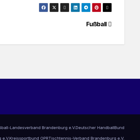
Fußball
ßball-Landesverband Brandenburg e.V.
Deutscher HandballBund
 e.V.
Kreissportbund OPR
Tischtennis-Verband Brandenburg e.V.