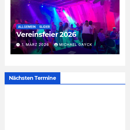
ALLGEMEIN
JUGGER
SLIDER
5. Störtebeker Cup in
Rostock
23. FEBRUAR 2026
MICHAEL GAYCK
Nächsten Termine