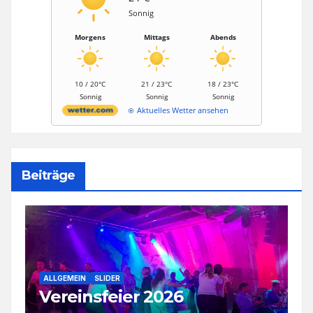
Sonnig
Morgens
Mittags
Abends
10 / 20°C
21 / 23°C
18 / 23°C
Sonnig
Sonnig
Sonnig
Aktuelles Wetter ansehen
Beiträge
A
5
ALLGEMEIN
SLIDER
Vereinsfeier 2026
R