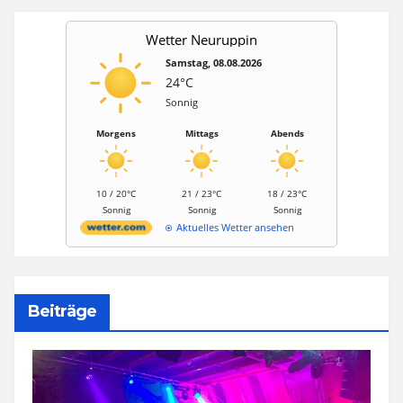
Wetter Neuruppin
Samstag, 08.08.2026
24°C
Sonnig
Morgens
Mittags
Abends
10 / 20°C
21 / 23°C
18 / 23°C
Sonnig
Sonnig
Sonnig
Aktuelles Wetter ansehen
Beiträge