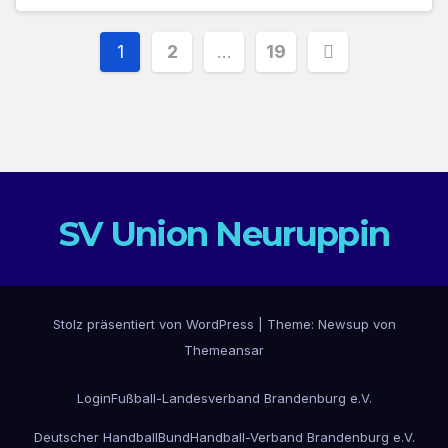
Seitennummerierung
1
2
…
19
der
Beiträge
SV Union Neuruppin
Stolz präsentiert von WordPress
|
Theme: Newsup von
Themeansar
Login
Fußball-Landesverband Brandenburg e.V.
Deutscher HandballBund
Handball-Verband Brandenburg e.V.