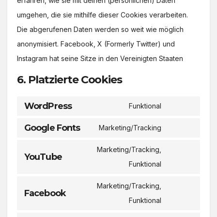
erfahren, wie sie mit deinen (persönlichen) Daten
umgehen, die sie mithilfe dieser Cookies verarbeiten.
Die abgerufenen Daten werden so weit wie möglich
anonymisiert. Facebook, X (Formerly Twitter) und
Instagram hat seine Sitze in den Vereinigten Staaten
6. Platzierte Cookies
WordPress
Funktional
Consent
to
Google Fonts
Marketing/Tracking
Consent
service
to
Marketing/Tracking,
wordpress
YouTube
service
Consent
Funktional
google-
to
Marketing/Tracking,
fonts
service
Facebook
Consent
Funktional
youtube
to