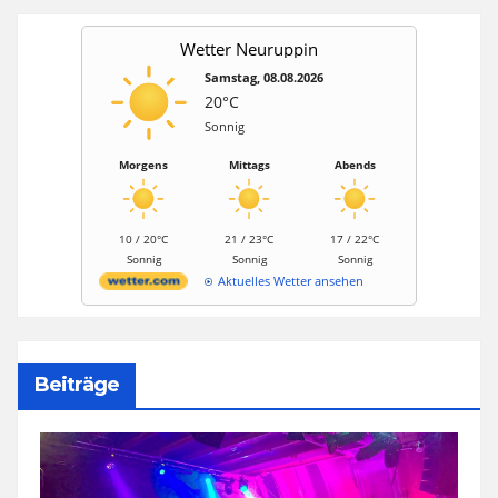
Wetter Neuruppin
Samstag, 08.08.2026
20°C
Sonnig
Morgens
Mittags
Abends
10 / 20°C
21 / 23°C
17 / 22°C
Sonnig
Sonnig
Sonnig
Aktuelles Wetter ansehen
Beiträge