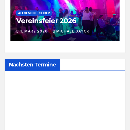
A
5
ALLGEMEIN
SLIDER
Vereinsfeier 2026
R
1. MÄRZ 2026
MICHAEL GAYCK
Nächsten Termine