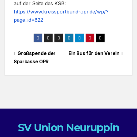
auf der Seite des KSB:
https://www.kreissportbund-opr.de/wp/?
page_id=822
Beitragsnavigation
Großspende der
Ein Bus für den Verein
Sparkasse OPR
SV Union Neuruppin