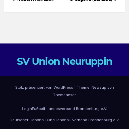
Beitragsnavigation
SV Union Neuruppin
Stolz präsentiert von WordPress
|
Theme: Newsup von
Themeansar
Login
Fußball-Landesverband Brandenburg e.V.
Deutscher HandballBund
Handball-Verband Brandenburg e.V.