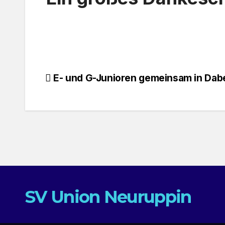
Beitragsnavigation
E- und G-Junioren gemeinsam in Dab
SV Union Neuruppin