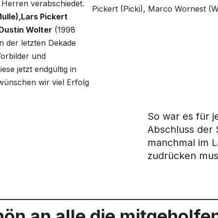
 Herren verabschiedet.
Pickert (Picki), Marco Wornest (W
ulle),Lars Pickert
Dustin Wolter
(1998
in der letzten Dekade
orbilder und
se jetzt endgültig in
wünschen wir viel Erfolg
So war es für j
Abschluss der
manchmal im La
zudrücken mus
ön an alle die mitgeholfen