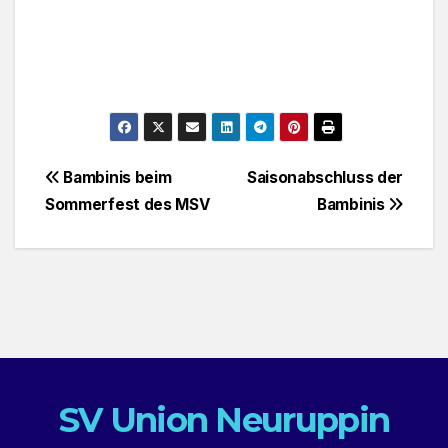
Beitragsnavigation
Bambinis beim
Saisonabschluss der
Sommerfest des MSV
Bambinis
SV Union Neuruppin